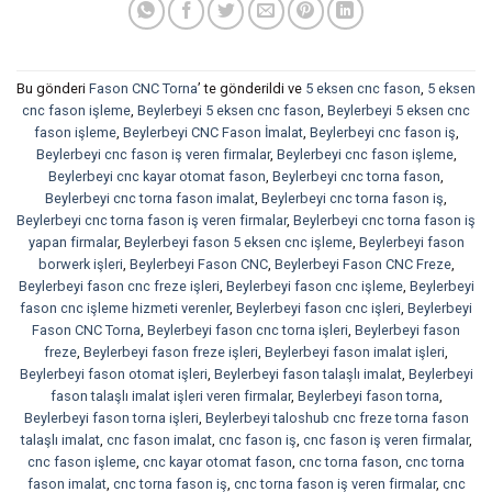
Bu gönderi
Fason CNC Torna
’ te gönderildi ve
5 eksen cnc fason
,
5 eksen
cnc fason işleme
,
Beylerbeyi 5 eksen cnc fason
,
Beylerbeyi 5 eksen cnc
fason işleme
,
Beylerbeyi CNC Fason İmalat
,
Beylerbeyi cnc fason iş
,
Beylerbeyi cnc fason iş veren firmalar
,
Beylerbeyi cnc fason işleme
,
Beylerbeyi cnc kayar otomat fason
,
Beylerbeyi cnc torna fason
,
Beylerbeyi cnc torna fason imalat
,
Beylerbeyi cnc torna fason iş
,
Beylerbeyi cnc torna fason iş veren firmalar
,
Beylerbeyi cnc torna fason iş
yapan firmalar
,
Beylerbeyi fason 5 eksen cnc işleme
,
Beylerbeyi fason
borwerk işleri
,
Beylerbeyi Fason CNC
,
Beylerbeyi Fason CNC Freze
,
Beylerbeyi fason cnc freze işleri
,
Beylerbeyi fason cnc işleme
,
Beylerbeyi
fason cnc işleme hizmeti verenler
,
Beylerbeyi fason cnc işleri
,
Beylerbeyi
Fason CNC Torna
,
Beylerbeyi fason cnc torna işleri
,
Beylerbeyi fason
freze
,
Beylerbeyi fason freze işleri
,
Beylerbeyi fason imalat işleri
,
Beylerbeyi fason otomat işleri
,
Beylerbeyi fason talaşlı imalat
,
Beylerbeyi
fason talaşlı imalat işleri veren firmalar
,
Beylerbeyi fason torna
,
Beylerbeyi fason torna işleri
,
Beylerbeyi taloshub cnc freze torna fason
talaşlı imalat
,
cnc fason imalat
,
cnc fason iş
,
cnc fason iş veren firmalar
,
cnc fason işleme
,
cnc kayar otomat fason
,
cnc torna fason
,
cnc torna
fason imalat
,
cnc torna fason iş
,
cnc torna fason iş veren firmalar
,
cnc