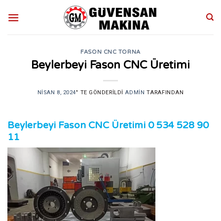
Skip
to
content
FASON CNC TORNA
Beylerbeyi Fason CNC Üretimi
NISAN 8, 2024
’' TE GÖNDERILDI
ADMIN
TARAFINDAN
Beylerbeyi Fason CNC Üretimi
0 534 528 90
11